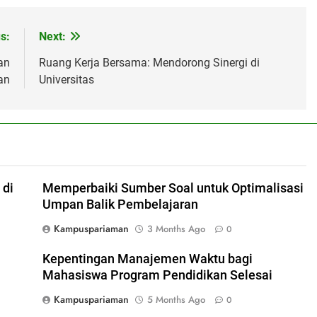
s:
Next:
an
Ruang Kerja Bersama: Mendorong Sinergi di
an
Universitas
 di
Memperbaiki Sumber Soal untuk Optimalisasi
Umpan Balik Pembelajaran
Kampuspariaman
3 Months Ago
0
l
Kepentingan Manajemen Waktu bagi
Mahasiswa Program Pendidikan Selesai
Kampuspariaman
5 Months Ago
0