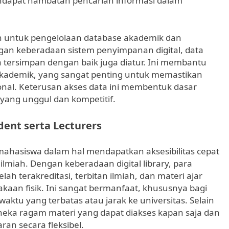
mendapat hambatan pencarian informasi dalam
ran untuk pengelolaan database akademik dan
n keberadaan sistem penyimpanan digital, data
bisa tersimpan dengan baik juga diatur. Ini membantu
akademik, yang sangat penting untuk memastikan
ional. Keterusan akses data ini membentuk dasar
yang unggul dan kompetitif.
dent serta Lecturers
 mahasiswa dalam hal mendapatkan aksesibilitas cepat
lmiah. Dengan keberadaan digital library, para
h terakreditasi, terbitan ilmiah, dan materi ajar
kaan fisik. Ini sangat bermanfaat, khususnya bagi
ktu yang terbatas atau jarak ke universitas. Selain
neka ragam materi yang dapat diakses kapan saja dan
an secara fleksibel.