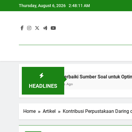
Skip
Thursday, August 6, 2026
2:48:11 AM
to
content
Global
Memperbaiki Sumber Soal untuk Optimalisasi Um
3 Months Ago
HEADLINES
Home
Artikel
Kontribusi Perpustakaan Daring 