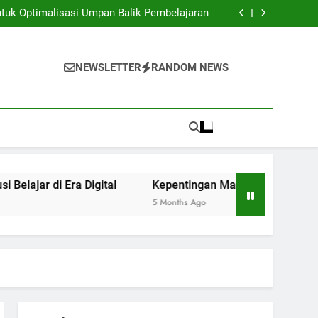
: Menggali Kesempatan di Universitas Global
tuk Optimalisasi Umpan Balik Pembelajaran
Kampus Virtual: Solusi Belajar di Era Digital
Waktu bagi Mahasiswa Program Pendidikan
Selesai
: Menggali Kesempatan di Universitas Global
tuk Optimalisasi Umpan Balik Pembelajaran
NEWSLETTER
RANDOM NEWS
Kampus Virtual: Solusi Belajar di Era Digital
Waktu bagi Mahasiswa Program Pendidikan
Selesai
 Era Digital
Kepentingan Manajemen Waktu bagi Mahasi
5 Months Ago