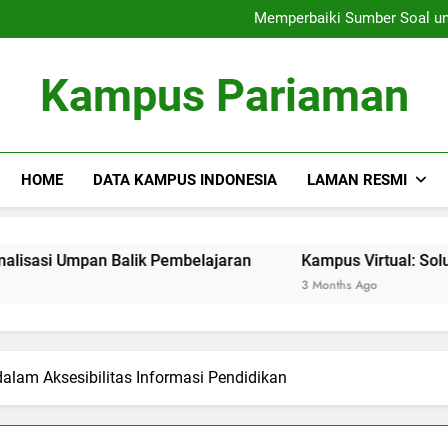
Siswa Internasional
Memperbaiki Sumber Soal un
Kepentingan Manajemen 
Siswa Internasional
Kampus Pariaman
Memperbaiki Sumber Soal un
Kepentingan Manajemen 
HOME
DATA KAMPUS INDONESIA
LAMAN RESMI
pan Balik Pembelajaran
Kampus Virtual: Solusi Belajar di
3 Months Ago
dalam Aksesibilitas Informasi Pendidikan