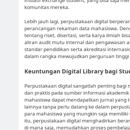
inisiatif exchange student, yang bisa saja 
komunitas mereka.
Lebih jauh lagi, perpustakaan digital berpe
perancangan rekaman data mahasiswa. Denga
tentang riset, disertasi, serta karya ilmiah 
aliran audit mutu internal dan pengawasan 
standar pendidikan serta akreditasi internas
dalam rangka mewujudkan perguruan tinggi 
Keuntungan Digital Library bagi Stu
Perpustakaan digital sangatlah penting bagi
dan praktis pada sumber informasi akademik i
mahasiswa dapat mendapatkan jurnal yang tela
lainnya tanpa perlu datang ke dalam perpusta
para mahasiswa yang mungkin saja memiliki wa
itu, perpustakaan digital menghadirkan bera
di mana saja, memudahkan proses pembelajar