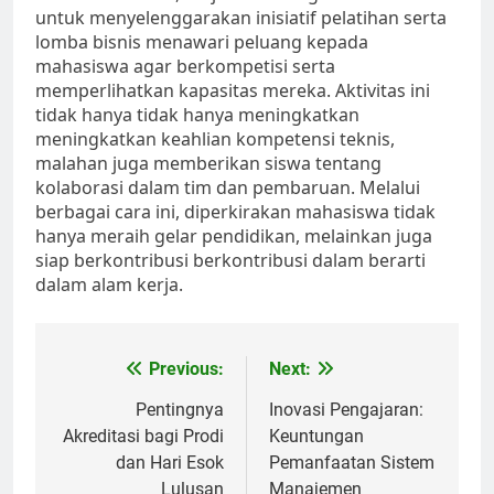
untuk menyelenggarakan inisiatif pelatihan serta
lomba bisnis menawari peluang kepada
mahasiswa agar berkompetisi serta
memperlihatkan kapasitas mereka. Aktivitas ini
tidak hanya tidak hanya meningkatkan
meningkatkan keahlian kompetensi teknis,
malahan juga memberikan siswa tentang
kolaborasi dalam tim dan pembaruan. Melalui
berbagai cara ini, diperkirakan mahasiswa tidak
hanya meraih gelar pendidikan, melainkan juga
siap berkontribusi berkontribusi dalam berarti
dalam alam kerja.
Post
Previous:
Next:
navigation
Pentingnya
Inovasi Pengajaran:
Akreditasi bagi Prodi
Keuntungan
dan Hari Esok
Pemanfaatan Sistem
Lulusan
Manajemen