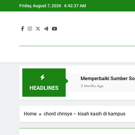
Skip
Friday, August 7, 2026
6:42:37 AM
to
content
di Universitas Global
Memperbaiki Sumber Soal untuk O
3 Months Ago
HEADLINES
Home
chord chrisye – kisah kasih di kampus