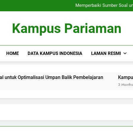
Siswa Internasional
Memperbaiki Sumber Soal un
Kepentingan Manajemen 
Siswa Internasional
Kampus Pariaman
Memperbaiki Sumber Soal un
Kepentingan Manajemen 
HOME
DATA KAMPUS INDONESIA
LAMAN RESMI
ptimalisasi Umpan Balik Pembelajaran
Kampus Virtual: 
3 Months Ago