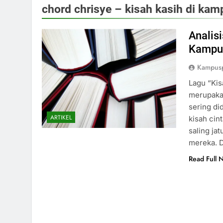
chord chrisye – kisah kasih di kam
Analisi
Kampus
Kampus
Lagu “Kis
merupakan
sering di
ARTIKEL
kisah cin
saling ja
mereka. D
Read Full 