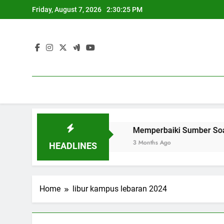
Skip
Friday, August 7, 2026
2:30:25 PM
to
content
di Universitas Global
Memperbaiki Sumber Soal untuk O
3 Months Ago
HEADLINES
Home
libur kampus lebaran 2024