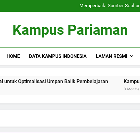
Siswa Internasional
Memperbaiki Sumber Soal un
Kepentingan Manajemen 
Siswa Internasional
Kampus Pariaman
Memperbaiki Sumber Soal un
Kepentingan Manajemen 
HOME
DATA KAMPUS INDONESIA
LAMAN RESMI
ptimalisasi Umpan Balik Pembelajaran
Kampus Virtual: 
3 Months Ago