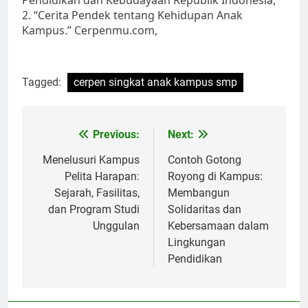
Pendidikan dan Kebudayaan Republik Indonesia,
2. “Cerita Pendek tentang Kehidupan Anak
Kampus.” Cerpenmu.com,
Tagged:
cerpen singkat anak kampus smp
Post
Previous:
Next:
navigation
Menelusuri Kampus
Contoh Gotong
Pelita Harapan:
Royong di Kampus:
Sejarah, Fasilitas,
Membangun
dan Program Studi
Solidaritas dan
Unggulan
Kebersamaan dalam
Lingkungan
Pendidikan