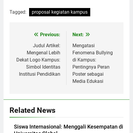
Tagged:
proposal kegiatan kampus
Post
Previous:
Next:
navigation
Judul Artikel:
Mengatasi
Mengenal Lebih
Fenomena Bullying
Dekat Logo Kampus:
di Kampus:
Simbol Identitas
Pentingnya Peran
Institusi Pendidikan
Poster sebagai
Media Edukasi
Related News
Siswa Internasional: Menggali Kesempatan di