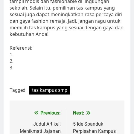
tampil modis dan fashionable di lingkungan
sekolah. Selain itu, pemilihan tas kampus yang
sesuai juga dapat meningkatkan rasa percaya diri
dan gaya fashion remaja. Jadi, jangan ragu untuk
memilih tas kampus yang sesuai dengan gaya dan
kebutuhan Anda!
Referensi:
1.
2.
3.
Tagged:
tas kampus smp
Post
Previous:
Next:
navigation
Judul Artikel:
5 Ide Spanduk
Menikmati Jajanan
Perpisahan Kampus