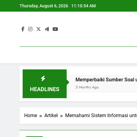
Skip
Thursday, August 6, 2026
11:10:55 AM
to
content
iversitas Global
Memperbaiki Sumber Soal untuk Optim
3 Months Ago
HEADLINES
Home
Artikel
Memahami Sistem Informasi unt