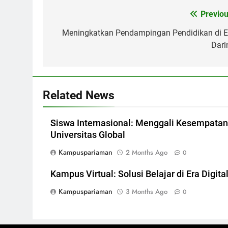
Post
Previou
navigation
Meningkatkan Pendampingan Pendidikan di E
Dari
Related News
Siswa Internasional: Menggali Kesempatan
Universitas Global
Kampuspariaman
2 Months Ago
0
Kampus Virtual: Solusi Belajar di Era Digita
Kampuspariaman
3 Months Ago
0