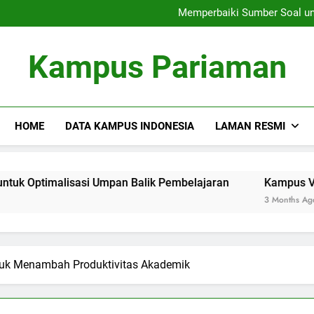
Siswa Internasional
Memperbaiki Sumber Soal un
Kepentingan Manajemen 
Siswa Internasional
Kampus Pariaman
Memperbaiki Sumber Soal un
Kepentingan Manajemen 
HOME
DATA KAMPUS INDONESIA
LAMAN RESMI
alisasi Umpan Balik Pembelajaran
Kampus Virtual: Solus
3 Months Ago
uk Menambah Produktivitas Akademik