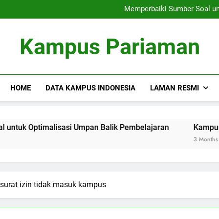
Siswa Internasional
Memperbaiki Sumber Soal un
Kepentingan Manajemen 
Siswa Internasional
Kampus Pariaman
Memperbaiki Sumber Soal un
Kepentingan Manajemen 
HOME
DATA KAMPUS INDONESIA
LAMAN RESMI
malisasi Umpan Balik Pembelajaran
Kampus Virtual: Solu
3 Months Ago
urat izin tidak masuk kampus