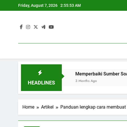
Skip
Friday, August 7, 2026
2:55:54 AM
to
content
niversitas Global
Memperbaiki Sumber Soal untuk Opti
3 Months Ago
HEADLINES
Home
Artikel
Panduan lengkap cara membuat s