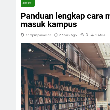
ARTIKEL
Panduan lengkap cara m
masuk kampus
0
Kampuspariaman
2 Years Ago
2 Mins