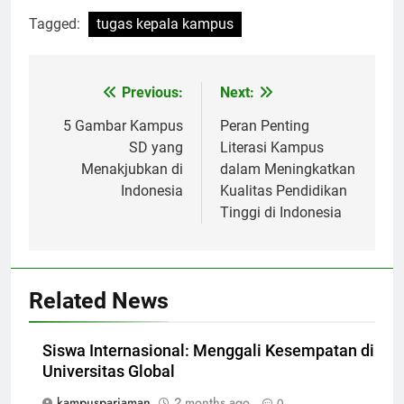
Tagged:
tugas kepala kampus
Post
Previous:
Next:
navigation
5 Gambar Kampus
Peran Penting
SD yang
Literasi Kampus
Menakjubkan di
dalam Meningkatkan
Indonesia
Kualitas Pendidikan
Tinggi di Indonesia
Related News
Siswa Internasional: Menggali Kesempatan di
Universitas Global
kampuspariaman
2 months ago
0