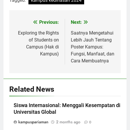
Tagged:
kampus kedinasan 2024
Post
Previous:
Next:
navigation
Exploring the Rights
Saatnya Mengetahui
of Students on
Lebih Jauh Tentang
Campus (Hak di
Poster Kampus:
Kampus)
Fungsi, Manfaat, dan
Cara Membuatnya
Related News
Siswa Internasional: Menggali Kesempatan di
Universitas Global
kampuspariaman
2 months ago
0