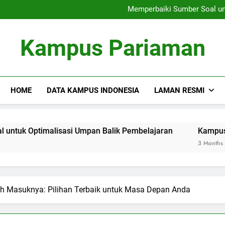
Siswa Internasional
Memperbaiki Sumber Soal un
Kepentingan Manajemen 
Siswa Internasional
Kampus Pariaman
Memperbaiki Sumber Soal un
Kepentingan Manajemen 
HOME
DATA KAMPUS INDONESIA
LAMAN RESMI
imalisasi Umpan Balik Pembelajaran
Kampus Virtual: Sol
3 Months Ago
 Masuknya: Pilihan Terbaik untuk Masa Depan Anda