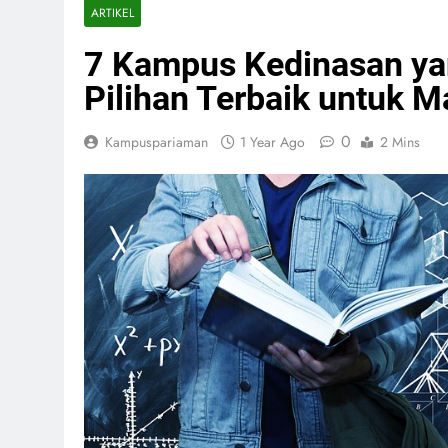
ARTIKEL
7 Kampus Kedinasan y
Pilihan Terbaik untuk 
0
Kampuspariaman
1 Year Ago
2 Mins