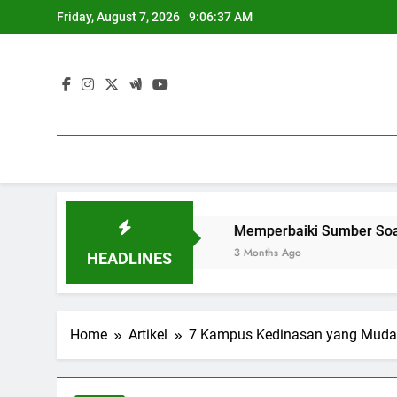
Skip
Friday, August 7, 2026
9:06:38 AM
to
content
Universitas Global
Memperbaiki Sumber Soal untuk Opt
3 Months Ago
HEADLINES
Home
Artikel
7 Kampus Kedinasan yang Mudah